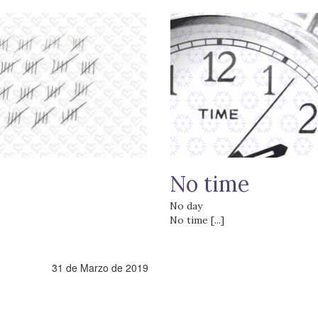
No time
No day
No time [...]
31 de Marzo de 2019