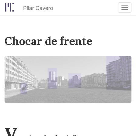
Pilar Cavero
Toggl
navig
Pasar
al
contenido
Chocar de frente
principal
V