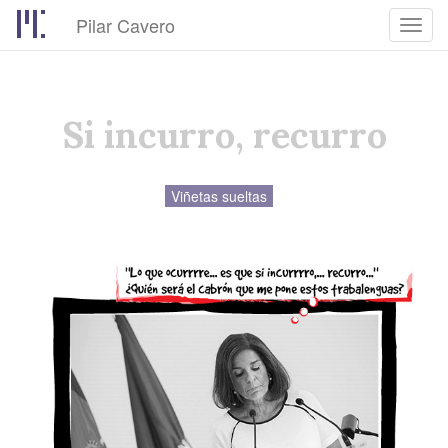
Pilar Cavero
Toggl
navig
Pasar
al
contenido
Si incurro, recurro
principal
Viñetas sueltas