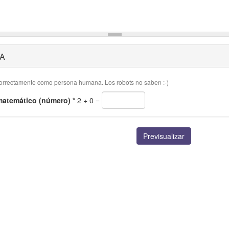
A
rrectamente como persona humana. Los robots no saben :-)
matemático (número)
*
2 + 0 =
Previsualizar