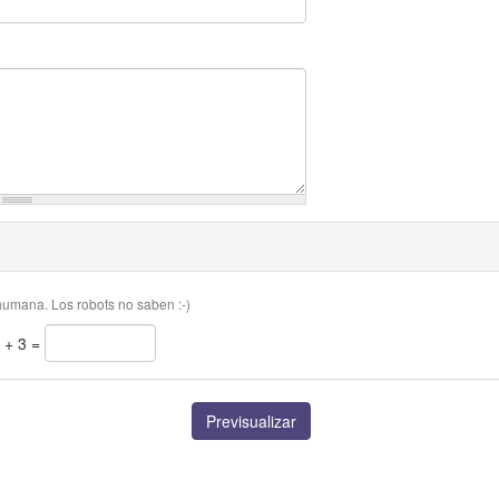
mana. Los robots no saben :-)
 + 3 =
Previsualizar