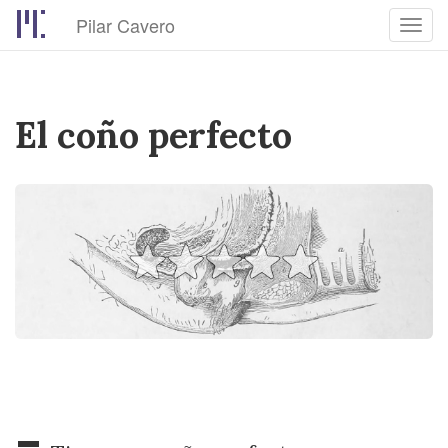
Pilar Cavero
Toggl
navig
Pasar
al
contenido
El coño perfecto
principal
-